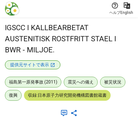
本文に飛ぶ
ヘルプ
English
IGSCC I KALLBEARBETAT
AUSTENITISK ROSTFRITT STAEL I
BWR - MILJOE.
提供元サイトで表示
福島第一原発事故 (2011)
震災への備え
被災状況
復興
収録:日本原子力研究開発機構図書館蔵書