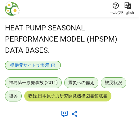
本文に飛ぶ
ヘルプ
English
HEAT PUMP SEASONAL
PERFORMANCE MODEL (HPSPM)
DATA BASES.
提供元サイトで表示
福島第一原発事故 (2011)
震災への備え
被災状況
復興
収録:日本原子力研究開発機構図書館蔵書