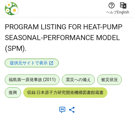
本文に飛ぶ
ヘルプ
English
PROGRAM LISTING FOR HEAT-PUMP
SEASONAL-PERFORMANCE MODEL
(SPM).
提供元サイトで表示
福島第一原発事故 (2011)
震災への備え
被災状況
復興
収録:日本原子力研究開発機構図書館蔵書