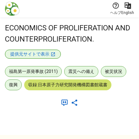
本文に飛ぶ
ヘルプ
English
ECONOMICS OF PROLIFERATION AND
COUNTERPROLIFERATION.
提供元サイトで表示
福島第一原発事故 (2011)
震災への備え
被災状況
復興
収録:日本原子力研究開発機構図書館蔵書
メタデータ