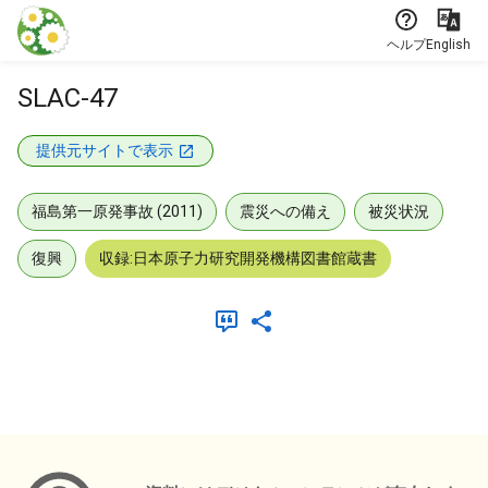
本文に飛ぶ
ヘルプ
English
SLAC-47
提供元サイトで表示
福島第一原発事故 (2011)
震災への備え
被災状況
復興
収録:日本原子力研究開発機構図書館蔵書
メタデータ