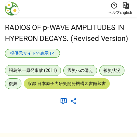
本文に飛ぶ
ヘルプ
English
RADIOS OF p-WAVE AMPLITUDES IN
HYPERON DECAYS. (Revised Version)
提供元サイトで表示
福島第一原発事故 (2011)
震災への備え
被災状況
復興
収録:日本原子力研究開発機構図書館蔵書
メタデータ