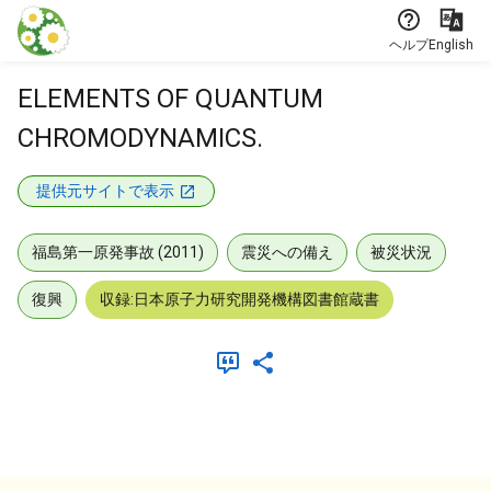
本文に飛ぶ
ヘルプ
English
ELEMENTS OF QUANTUM
CHROMODYNAMICS.
提供元サイトで表示
福島第一原発事故 (2011)
震災への備え
被災状況
復興
収録:日本原子力研究開発機構図書館蔵書
メタデータ