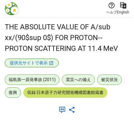
本文に飛ぶ
ヘルプ
English
THE ABSOLUTE VALUE OF A/sub
xx/(90$sup 0$) FOR PROTON--
PROTON SCATTERING AT 11.4 MeV
提供元サイトで表示
福島第一原発事故 (2011)
震災への備え
被災状況
復興
収録:日本原子力研究開発機構図書館蔵書