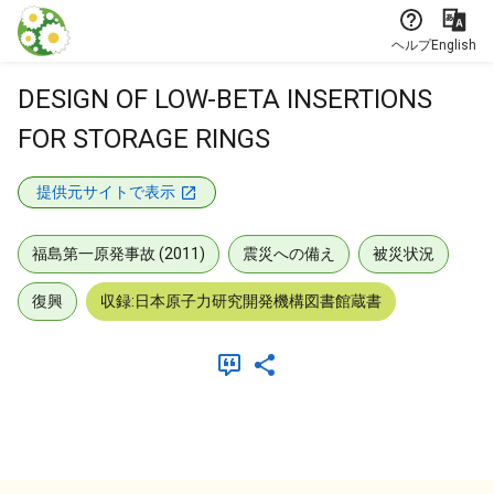
本文に飛ぶ
ヘルプ
English
DESIGN OF LOW-BETA INSERTIONS
FOR STORAGE RINGS
提供元サイトで表示
福島第一原発事故 (2011)
震災への備え
被災状況
復興
収録:日本原子力研究開発機構図書館蔵書
メタデータ