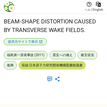
本文に飛ぶ
ヘルプ
English
BEAM-SHAPE DISTORTION CAUSED
BY TRANSVERSE WAKE FIELDS.
提供元サイトで表示
福島第一原発事故 (2011)
震災への備え
被災状況
復興
収録:日本原子力研究開発機構図書館蔵書
メタデータ