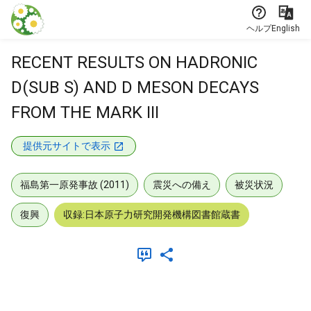
本文に飛ぶ
ヘルプ
English
RECENT RESULTS ON HADRONIC
D(SUB S) AND D MESON DECAYS
FROM THE MARK III
提供元サイトで表示
福島第一原発事故 (2011)
震災への備え
被災状況
復興
収録:日本原子力研究開発機構図書館蔵書