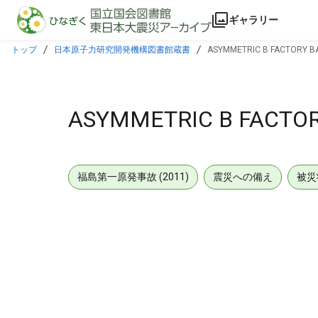
本文に飛ぶ
ギャラリー
トップ
日本原子力研究開発機構図書館蔵書
ASYMMETRIC B FACTORY B
ASYMMETRIC B FACTOR
福島第一原発事故 (2011)
震災への備え
被災
メタデータ