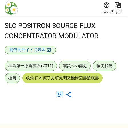
本文に飛ぶ
ヘルプ
English
SLC POSITRON SOURCE FLUX
CONCENTRATOR MODULATOR
提供元サイトで表示
福島第一原発事故 (2011)
震災への備え
被災状況
復興
収録:日本原子力研究開発機構図書館蔵書
メタデータ