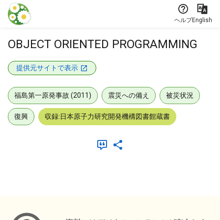
本文に飛ぶ
ヘルプ
English
OBJECT ORIENTED PROGRAMMING
提供元サイトで表示
福島第一原発事故 (2011)
震災への備え
被災状況
復興
収録:日本原子力研究開発機構図書館蔵書
メタデータ