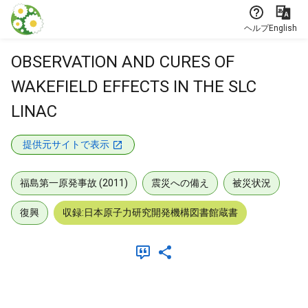
本文に飛ぶ
ヘルプ
English
OBSERVATION AND CURES OF
WAKEFIELD EFFECTS IN THE SLC
LINAC
提供元サイトで表示
福島第一原発事故 (2011)
震災への備え
被災状況
復興
収録:日本原子力研究開発機構図書館蔵書