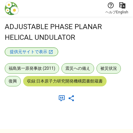
本文に飛ぶ
ヘルプ
English
ADJUSTABLE PHASE PLANAR
HELICAL UNDULATOR
提供元サイトで表示
福島第一原発事故 (2011)
震災への備え
被災状況
復興
収録:日本原子力研究開発機構図書館蔵書
メタデータ