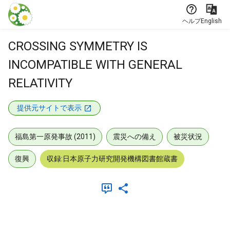
本文に飛ぶ
ヘルプ
English
CROSSING SYMMETRY IS
INCOMPATIBLE WITH GENERAL
RELATIVITY
提供元サイトで表示
福島第一原発事故 (2011)
震災への備え
被災状況
復興
収録:日本原子力研究開発機構図書館蔵書