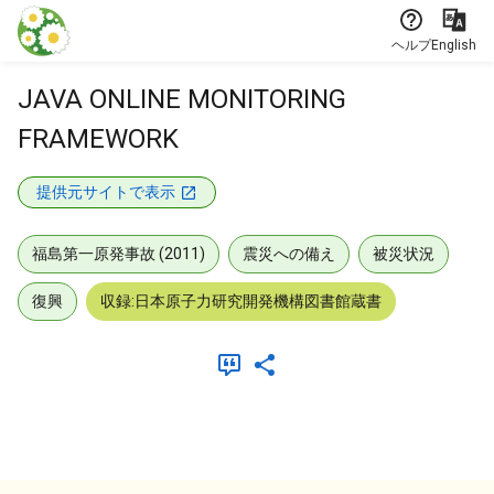
本文に飛ぶ
ヘルプ
English
JAVA ONLINE MONITORING
FRAMEWORK
提供元サイトで表示
福島第一原発事故 (2011)
震災への備え
被災状況
復興
収録:日本原子力研究開発機構図書館蔵書
メタデータ