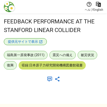
本文に飛ぶ
ヘルプ
English
FEEDBACK PERFORMANCE AT THE
STANFORD LINEAR COLLIDER
提供元サイトで表示
福島第一原発事故 (2011)
震災への備え
被災状況
復興
収録:日本原子力研究開発機構図書館蔵書
メタデータ