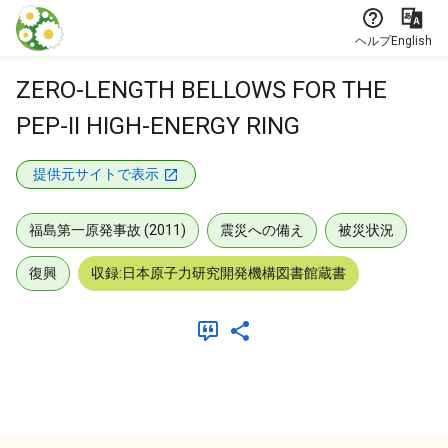
本文に飛ぶ
ヘルプ
English
ZERO-LENGTH BELLOWS FOR THE
PEP-II HIGH-ENERGY RING
提供元サイトで表示
福島第一原発事故 (2011)
震災への備え
被災状況
復興
収録:日本原子力研究開発機構図書館蔵書
メタデータ