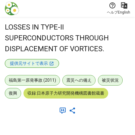
本文に飛ぶ
ヘルプ
English
LOSSES IN TYPE-II
SUPERCONDUCTORS THROUGH
DISPLACEMENT OF VORTICES.
提供元サイトで表示
福島第一原発事故 (2011)
震災への備え
被災状況
復興
収録:日本原子力研究開発機構図書館蔵書