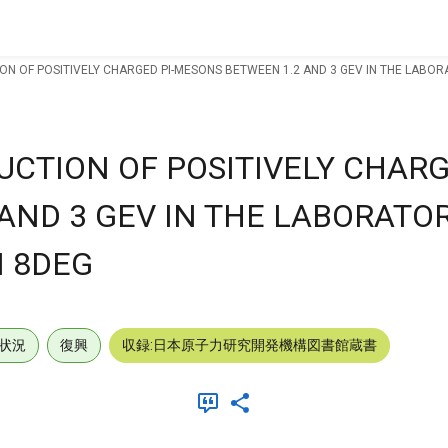
N OF POSITIVELY CHARGED PI-MESONS BETWEEN 1.2 AND 3 GEV IN THE LAB
CTION OF POSITIVELY CHARG
AND 3 GEV IN THE LABORATO
 8DEG
状況
復興
収録:日本原子力研究開発機構図書館蔵書