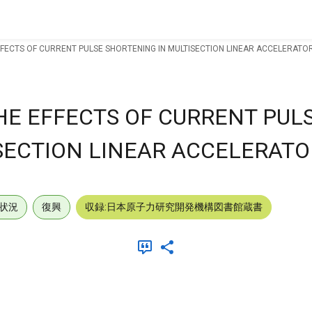
FFECTS OF CURRENT PULSE SHORTENING IN MULTISECTION LINEAR ACCELERATO
HE EFFECTS OF CURRENT PUL
SECTION LINEAR ACCELERATO
状況
復興
収録:日本原子力研究開発機構図書館蔵書