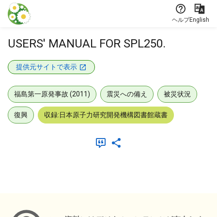
本文に飛ぶ
ヘルプ
English
USERS' MANUAL FOR SPL250.
提供元サイトで表示
福島第一原発事故 (2011)
震災への備え
被災状況
復興
収録:日本原子力研究開発機構図書館蔵書
メタデータ