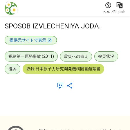
本文に飛ぶ
ヘルプ
English
SPOSOB IZVLECHENIYA JODA.
提供元サイトで表示
福島第一原発事故 (2011)
震災への備え
被災状況
復興
収録:日本原子力研究開発機構図書館蔵書
メタデータ