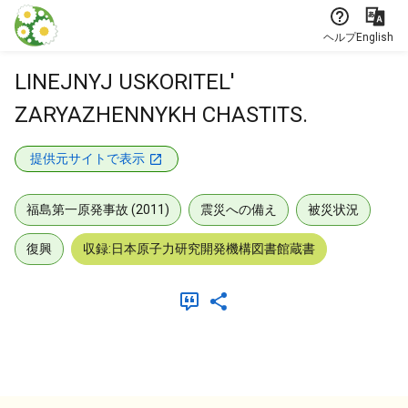
本文に飛ぶ
ヘルプ
English
LINEJNYJ USKORITEL'
ZARYAZHENNYKH CHASTITS.
提供元サイトで表示
福島第一原発事故 (2011)
震災への備え
被災状況
復興
収録:日本原子力研究開発機構図書館蔵書
メタデータ