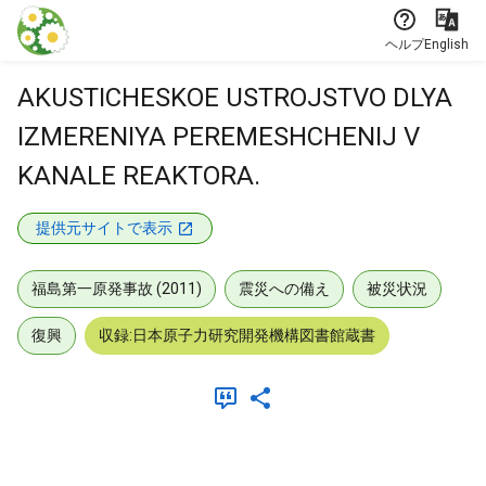
本文に飛ぶ
ヘルプ
English
AKUSTICHESKOE USTROJSTVO DLYA
IZMERENIYA PEREMESHCHENIJ V
KANALE REAKTORA.
提供元サイトで表示
福島第一原発事故 (2011)
震災への備え
被災状況
復興
収録:日本原子力研究開発機構図書館蔵書