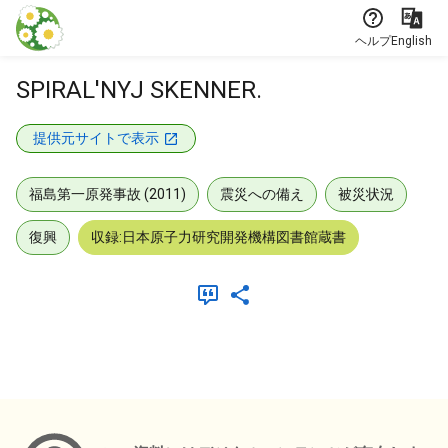
本文に飛ぶ
ヘルプ
English
SPIRAL'NYJ SKENNER.
提供元サイトで表示
福島第一原発事故 (2011)
震災への備え
被災状況
復興
収録:日本原子力研究開発機構図書館蔵書
メタデータ