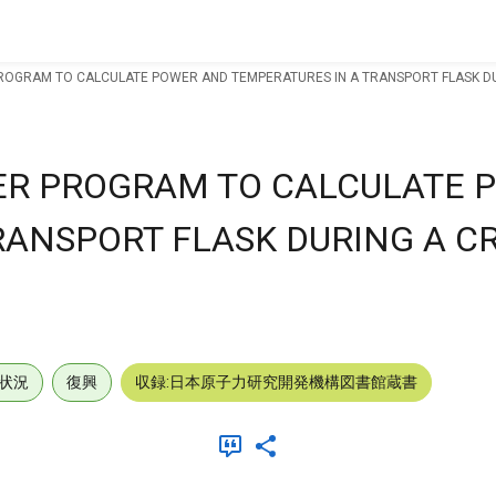
OGRAM TO CALCULATE POWER AND TEMPERATURES IN A TRANSPORT FLASK DUR
ER PROGRAM TO CALCULATE 
ANSPORT FLASK DURING A CR
状況
復興
収録:日本原子力研究開発機構図書館蔵書