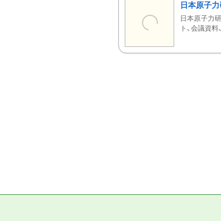
日本原子力
日本原子力研
ト、会議資料、