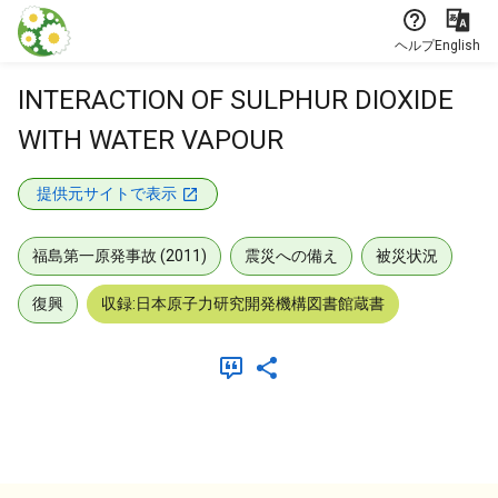
本文に飛ぶ
ヘルプ
English
INTERACTION OF SULPHUR DIOXIDE
WITH WATER VAPOUR
提供元サイトで表示
福島第一原発事故 (2011)
震災への備え
被災状況
復興
収録:日本原子力研究開発機構図書館蔵書
メタデータ