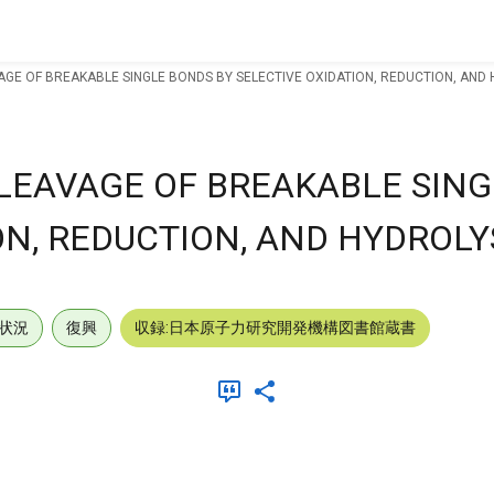
AGE OF BREAKABLE SINGLE BONDS BY SELECTIVE OXIDATION, REDUCTION, AND 
CLEAVAGE OF BREAKABLE SIN
ON, REDUCTION, AND HYDROLYS
状況
復興
収録:日本原子力研究開発機構図書館蔵書