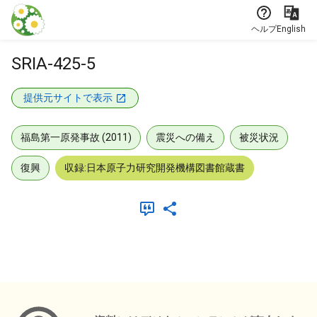
本文に飛ぶ
ヘルプ
English
SRIA-425-5
提供元サイトで表示
福島第一原発事故 (2011)
震災への備え
被災状況
復興
収録:日本原子力研究開発機構図書館蔵書
メタデータ