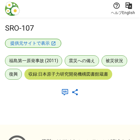
本文に飛ぶ
ヘルプ
English
SRO-107
提供元サイトで表示
福島第一原発事故 (2011)
震災への備え
被災状況
復興
収録:日本原子力研究開発機構図書館蔵書
メタデータ