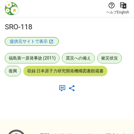
本文に飛ぶ
ヘルプ
English
SRO-118
提供元サイトで表示
福島第一原発事故 (2011)
震災への備え
被災状況
復興
収録:日本原子力研究開発機構図書館蔵書
メタデータ