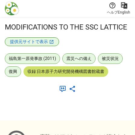
本文に飛ぶ
ヘルプ
English
MODIFICATIONS TO THE SSC LATTICE
提供元サイトで表示
福島第一原発事故 (2011)
震災への備え
被災状況
復興
収録:日本原子力研究開発機構図書館蔵書
メタデータ