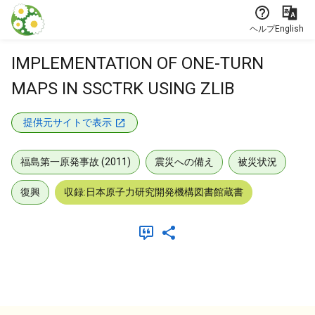
本文に飛ぶ
ヘルプ
English
IMPLEMENTATION OF ONE-TURN
MAPS IN SSCTRK USING ZLIB
提供元サイトで表示
福島第一原発事故 (2011)
震災への備え
被災状況
復興
収録:日本原子力研究開発機構図書館蔵書
メタデータ