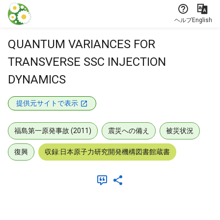
本文に飛ぶ
ヘルプ
English
QUANTUM VARIANCES FOR
TRANSVERSE SSC INJECTION
DYNAMICS
提供元サイトで表示
福島第一原発事故 (2011)
震災への備え
被災状況
復興
収録:日本原子力研究開発機構図書館蔵書