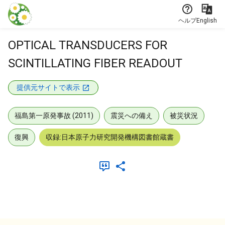
本文に飛ぶ
ヘルプ
English
OPTICAL TRANSDUCERS FOR
SCINTILLATING FIBER READOUT
提供元サイトで表示
福島第一原発事故 (2011)
震災への備え
被災状況
復興
収録:日本原子力研究開発機構図書館蔵書
メタデータ