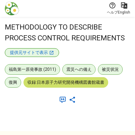
本文に飛ぶ
ヘルプ
English
METHODOLOGY TO DESCRIBE
PROCESS CONTROL REQUIREMENTS
提供元サイトで表示
福島第一原発事故 (2011)
震災への備え
被災状況
復興
収録:日本原子力研究開発機構図書館蔵書
メタデータ