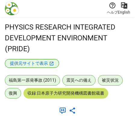
本文に飛ぶ
ヘルプ
English
PHYSICS RESEARCH INTEGRATED
DEVELOPMENT ENVIRONMENT
(PRIDE)
提供元サイトで表示
福島第一原発事故 (2011)
震災への備え
被災状況
復興
収録:日本原子力研究開発機構図書館蔵書