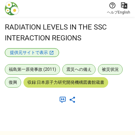
本文に飛ぶ
ヘルプ
English
RADIATION LEVELS IN THE SSC
INTERACTION REGIONS
提供元サイトで表示
福島第一原発事故 (2011)
震災への備え
被災状況
復興
収録:日本原子力研究開発機構図書館蔵書
メタデータ