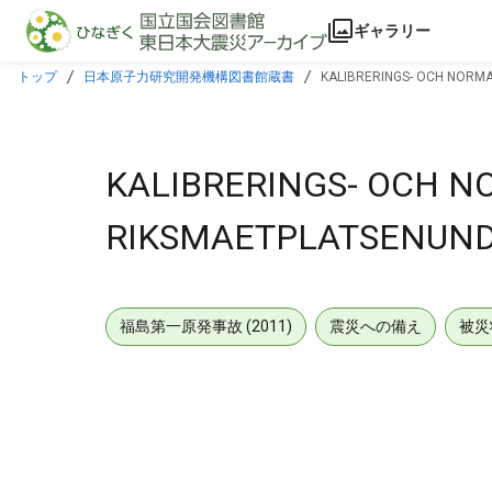
本文に飛ぶ
ギャラリー
トップ
日本原子力研究開発機構図書館蔵書
KALIBRERINGS- OCH NORM
KALIBRERINGS- OCH 
RIKSMAETPLATSENUND
福島第一原発事故 (2011)
震災への備え
被災