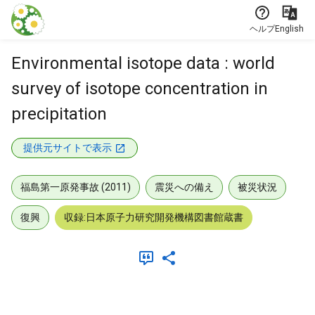
本文に飛ぶ
ヘルプ
English
Environmental isotope data : world
survey of isotope concentration in
precipitation
提供元サイトで表示
福島第一原発事故 (2011)
震災への備え
被災状況
復興
収録:日本原子力研究開発機構図書館蔵書