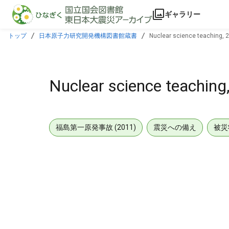
本文に飛ぶ
ギャラリー
トップ
日本原子力研究開発機構図書館蔵書
Nuclear science teaching, 2.
Nuclear science teaching,
福島第一原発事故 (2011)
震災への備え
被災
メタデータ