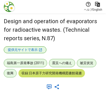
本文に飛ぶ
ヘルプ
English
Design and operation of evaporators
for radioactive wastes. (Technical
reports series, N.87)
提供元サイトで表示
福島第一原発事故 (2011)
震災への備え
被災状況
復興
収録:日本原子力研究開発機構図書館蔵書