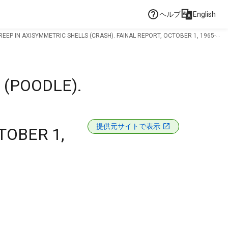
ヘルプ
English
P IN AXISYMMETRIC SHELLS (CRASH). FAINAL REPORT, OCTOBER 1, 1965-
(POODLE).
提供元サイトで表示
TOBER 1,