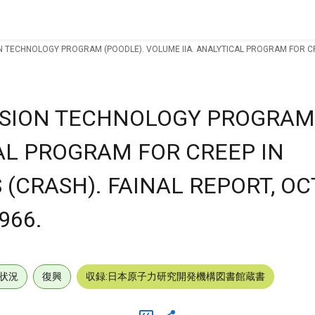
 TECHNOLOGY PROGRAM (POODLE). VOLUME IIA. ANALYTICAL PROGRAM FOR CREE
SION TECHNOLOGY PROGRAM 
AL PROGRAM FOR CREEP IN
(CRASH). FAINAL REPORT, OC
966.
状況
復興
収録:日本原子力研究開発機構図書館蔵書