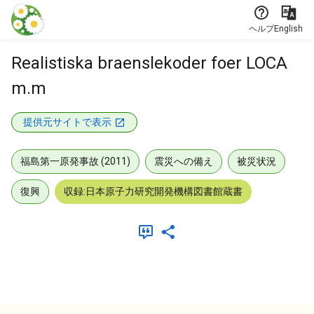
本文に飛ぶ
ヘルプ
English
Realistiska braenslekoder foer LOCA
m.m
提供元サイトで表示
福島第一原発事故 (2011)
震災への備え
被災状況
復興
収録:日本原子力研究開発機構図書館蔵書
メタデータ