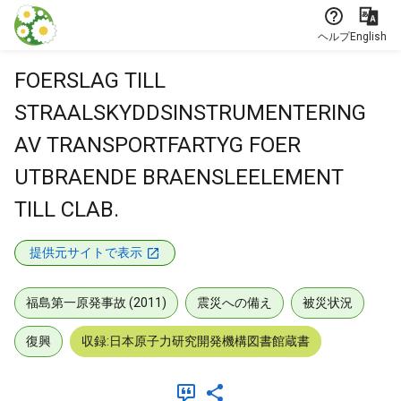
本文に飛ぶ
ヘルプ
English
FOERSLAG TILL
STRAALSKYDDSINSTRUMENTERING
AV TRANSPORTFARTYG FOER
UTBRAENDE BRAENSLEELEMENT
TILL CLAB.
提供元サイトで表示
福島第一原発事故 (2011)
震災への備え
被災状況
復興
収録:日本原子力研究開発機構図書館蔵書