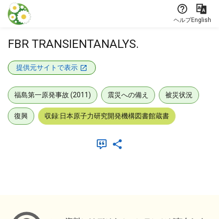
本文に飛ぶ
ヘルプ
English
FBR TRANSIENTANALYS.
提供元サイトで表示
福島第一原発事故 (2011)
震災への備え
被災状況
復興
収録:日本原子力研究開発機構図書館蔵書
メタデータ