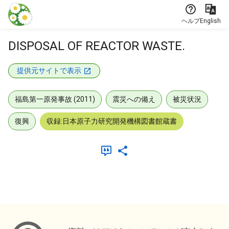
本文に飛ぶ
ヘルプ
English
DISPOSAL OF REACTOR WASTE.
提供元サイトで表示
福島第一原発事故 (2011)
震災への備え
被災状況
復興
収録:日本原子力研究開発機構図書館蔵書
メタデータ